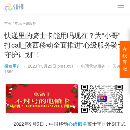
首页
电话营销服务
快递里的骑士卡能用吗现在？为“小哥”
打call_陕西移动全面推进“心级服务骑士
在
守护计划”！
线
客
投稿用户
•
2023年3月25日 pm10:31
•
电话营销服务
•
阅读
服
1650
2022年9月5日，中国移动
心级服务
骑士守护计划正式