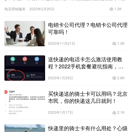
暖新同行，发挥良好的服务保障组合拳头。在全市首个红暖心食堂
电话营销服务
2023年2月20日
1.3K
方便…
电销卡公司代理？电销卡公司代理
可靠吗！
2022年11月21日
1.3K
送快递的电话卡怎么激活使用教
程？2022手机套餐避坑指南，再
也不用被运营商坑了！
2023年1月29日
2.6K
买快递送的骑士卡可以用吗？北京
市民，你的快递这几日就到！
2023年1月17日
2.1K
快递里的骑士卡有什么用处？心级