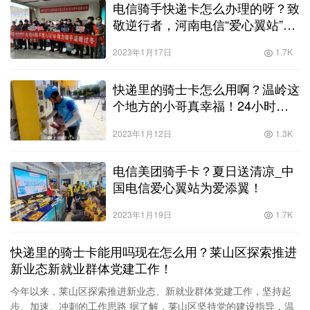
电信骑手快递卡怎么办理的呀？致
敬逆行者，河南电信“爱心翼站”助
力顺丰骑手温暖过冬！
2023年1月17日
1.7K
快递里的骑士卡怎么用啊？温岭这
个地方的小哥真幸福！24小时，
随时可以免费“吨吨吨吨”！
2023年1月12日
1.3K
电信美团骑手卡？夏日送清凉_中
国电信爱心翼站为爱添翼！
2023年1月19日
1.7K
快递里的骑士卡能用吗现在怎么用？莱山区探索推进
新业态新就业群体党建工作！
今年以来，莱山区探索推进新业态、新就业群体党建工作，坚持起
步、加速、冲刺的工作思路 据了解，莱山区坚持党的建设指导，温