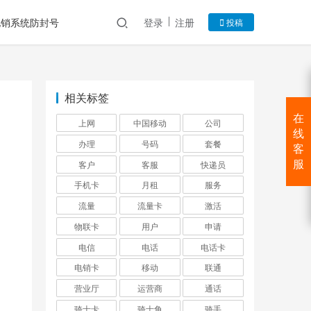
电销系统防封号
登录
注册
投稿
相关标签
在
上网
中国移动
公司
线
办理
号码
套餐
客
客户
客服
快递员
服
手机卡
月租
服务
流量
流量卡
激活
物联卡
用户
申请
电信
电话
电话卡
电销卡
移动
联通
营业厅
运营商
通话
骑士卡
骑士角
骑手