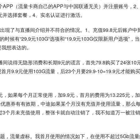
APP（流量卡商自己的APP与
中国联通
无关）并注册账号，2
8元并选择套餐，4、实名认证进行激活。
现了与直播间介绍并不符合的情况。1、充值99.8元后账户中
时候有“29.9元103G”选项和“19.9元103G仅限新用户选项”，
是我想表达的。
间说得无隐形消费和长期9元的谎言，首先79.8购买了24张10
.9元使用103G流量，后23个月要29.9-10=19.9元才能购
5元，如果每个月正常使用，加9.9元，首月的费用为13.225元，加
元。因为优惠券有有效期，中途如果某个月没有充值并使用流量，那么
超过3个月未充值使用，整张卡就自动注销了，我不知道万一被注
题，流量虚标。我首月使用的情况如下，在使用不超过5Gb流量