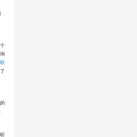
统
用
个
询
联
了
信
的
4
听