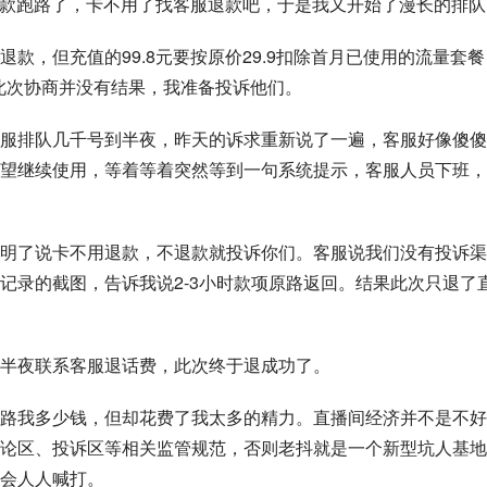
元卷款跑路了，卡不用了找客服退款吧，于是我又开始了漫长的排队
款，但充值的99.8元要按原价29.9扣除首月已使用的流量套餐
以此次协商并没有结果，我准备投诉他们。
服排队几千号到半夜，昨天的诉求重新说了一遍，客服好像傻傻
望继续使用，等着等着突然等到一句系统提示，客服人员下班，
明了说卡不用退款，不退款就投诉你们。客服说我们没有投诉渠
记录的截图，告诉我说2-3小时款项原路返回。结果此次只退了
半夜联系客服退话费，此次终于退成功了。
路我多少钱，但却花费了我太多的精力。直播间经济并不是不好
论区、投诉区等相关监管规范，否则老抖就是一个新型坑人基地
会人人喊打。