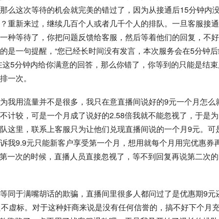
那么这次等待的机会就完美的错过了，因为从接通后15分钟内
？重新来过，继续几百个人或者几千个人的排队。一旦客服接通
一种等待了，你把问题反馈给客服，然后等着他们的回复，不好
的是一句提醒，“您已经长时间没有发言，本次服务会在5分钟后
在这5分钟内给你满意的回答，那么你错了，你等到的只能是结束
排一次。
为我用流量并不是很多，我只在意直播间说好的9元一个月怎么
还可以不计较，可是一个月成了说好的2.58倍我就不能忽视了，于是
队这里，联系上客服只为让他们兑现直播间说的一个月9元。可
诉我9.9元只能新客户享受第一个月，想用就每个月用完优惠券
我说第一次的时候，直播人员直接忽视了，等不到回复再说第二次的
等同于满嘴胡话的欺骗，直播间里很多人都问过了是优惠期9元
良不虚标。对于这种奸商来说是没有任何信誉的，搞不好下个月