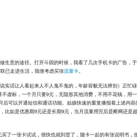
做生意的途径。打开斗因的时候，我看了几次手机卡的广告，于
互联已走进生活，我便考虑买张
流量卡
。
说实话让人看起来人不人鬼不鬼的，年龄容貌无法辨别）正忙碌
流量不虚标，一个月只要9元，无隐形其他消费，不用不花钱，用
个月后可以开通短信和通话功能。姑娘快速的重复播报着上述内容
，比如是优惠期9元还是长期9元，当月流量用完后是断网还是
9元买了一张卡试试，很快也就到货了，随卡一起的有张说明书，