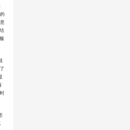
没
的
意
结
服
就
为了
是
再
时
还
充