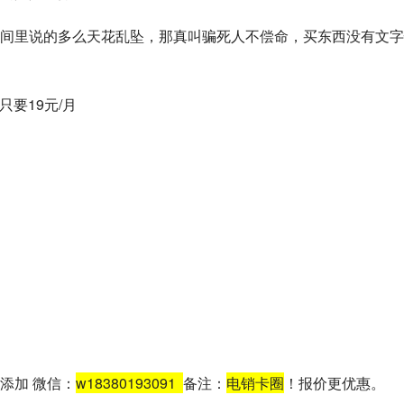
间里说的多么天花乱坠，那真叫骗死人不偿命，买东西没有文字
只要19元/月
添加 微信：
w18380193091
备注：
电销卡圈
！报价更优惠。