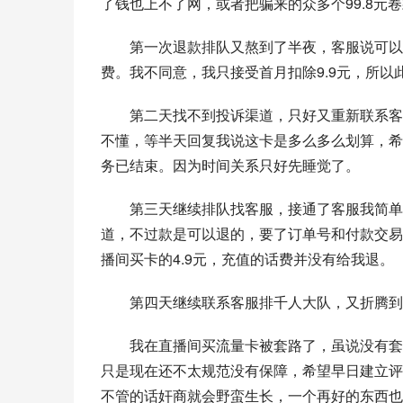
了钱也上不了网，或者把骗来的众多个99.8
第一次退款排队又熬到了半夜，客服说可以退
费。我不同意，我只接受首月扣除9.9元，所
第二天找不到投诉渠道，只好又重新联系客
不懂，等半天回复我说这卡是多么多么划算，希
务已结束。因为时间关系只好先睡觉了。
第三天继续排队找客服，接通了客服我简单
道，不过款是可以退的，要了订单号和付款交易
播间买卡的4.9元，充值的话费并没有给我退。
第四天继续联系客服排千人大队，又折腾到
我在直播间买流量卡被套路了，虽说没有套
只是现在还不太规范没有保障，希望早日建立评
不管的话奸商就会野蛮生长，一个再好的东西也