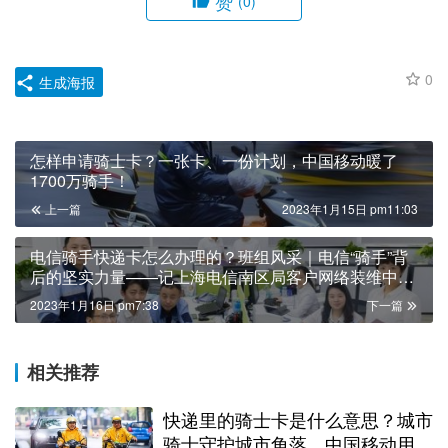
赞
(0)
0
生成海报
怎样申请骑士卡？一张卡、一份计划，中国移动暖了
1700万骑手！
上一篇
2023年1月15日 pm11:03
电信骑手快递卡怎么办理的？班组风采｜电信“骑手”背
后的坚实力量——记上海电信南区局客户网络装维中心
装维支撑保障组！
2023年1月16日 pm7:38
下一篇
相关推荐
快递里的骑士卡是什么意思？城市
骑士守护城市角落，中国移动用心