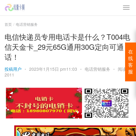
首页
电话营销服务
电信快递员专用电话卡是什么？T004电
信天金卡_29元65G通用30G定向可通
在
话！
线
客
投稿用户
•
2023年1月15日 pm11:03
•
电话营销服务
•
阅读
服
2011