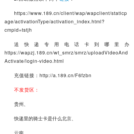
https://www.189.cn/client/wap/wapclient/staticp
age/activationType/activation_index.html?
cmpid=tstjh
送快递专用电话卡到哪里办
https://wapzj.189.cn/wt_smrz/smrz/uploadVideoAnd
Activate/login-video.html
充值链接：http://a.189.cn/F6fzbn
不发货区：
贵州、
快递里的骑士卡是什么
北京、
云南、