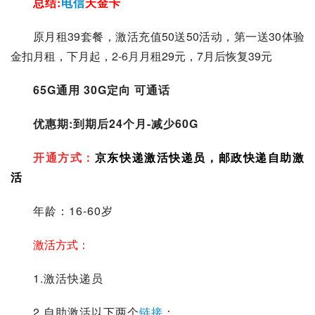
总结:
电信
天金卡
原月租39套餐，激活充值50送50活动，第一送30体验
金扣月租，下月起，
2-6月
月租29元，7月后恢复39元
65G通用 30G定向 可通话
优惠期:到期后24个月-减少60G
开通方式：
京东快递
激活快递员，
邮政快递
自助激
活
年龄：16-60岁
激活方式：
1.激活快递员
2.自助激活以下两个
链接
：