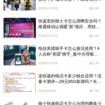
守护移动骑士！
2023年1月13日
2.3K
快递里的骑士卡怎么用啊安全吗？
南通移动认领暖“新”项目，用技术
与服务传递温度与爱！
2023年1月12日
1.6K
电信美团骑手卡怎么激活使用？4
人自称“美团”骑手_集中办理银行
卡涉电信诈骗！
2023年1月18日
2.1K
送快递的电话卡多少钱合适用？流
量卡测评—29元95G靠谱吗？长期
套餐可通话！已更新为29元
2023年3月8日
1.9K
100G！
骑士快递电话卡怎么办理的啊多少