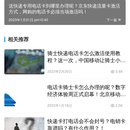
送快递专用电话卡到哪里办理呢？京东快递流量卡激活
方式，网购的电话卡必须当场激活吗！
2023年1月31日 pm10:40
下一篇
相关推荐
骑士快递电话卡怎么激活使用教
程？这一次，中国移动让骑士小哥
有了自己的专属优待！
2023年2月20日
3.4K
电话卡骑士卡怎么办理的呢？数字
经济体验周正式启幕！北京移动助
力打造“数字”消费新生态！
2023年1月18日
2.5K
快递卡打电话会不会封号？电销卡
靠谱吗？有什么作用？！