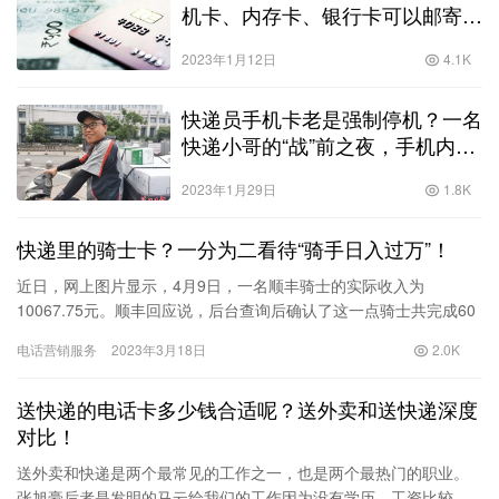
机卡、内存卡、银行卡可以邮寄
吗！
2023年1月12日
4.1K
快递员手机卡老是强制停机？一名
快递小哥的“战”前之夜，手机内的
2675个号码信息再默记一遍！
2023年1月29日
1.8K
快递里的骑士卡？一分为二看待“骑手日入过万”！
近日，网上图片显示，4月9日，一名顺丰骑士的实际收入为
10067.75元。顺丰回应说，后台查询后确认了这一点骑士共完成60
笔同城配送订单由企业用户下单，订单佣金计提总金额为1006…
电话营销服务
2023年3月18日
2.0K
送快递的电话卡多少钱合适呢？送外卖和送快递深度
对比！
送外卖和快递是两个最常见的工作之一，也是两个最热门的职业。
张旭豪后者是发明的马云给我们的工作因为没有学历，工资比较