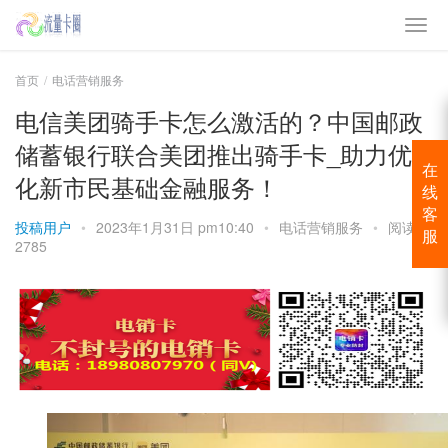
首页
电话营销服务
电信美团骑手卡怎么激活的？中国邮政
储蓄银行联合美团推出骑手卡_助力优
在
化新市民基础金融服务！
线
客
投稿用户
•
2023年1月31日 pm10:40
•
电话营销服务
•
阅读
服
2785