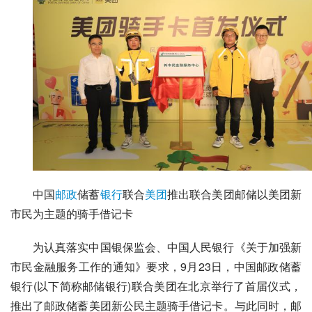
中国
邮政
储蓄
银行
联合
美团
推出联合美团
邮储
以美团新
市民为主题的骑手借记卡
为认真落实
中国银保监会
、中国人民银行《关于加强新
市民金融服务工作的通知》要求，9月23日，中国邮政储蓄
银行(以下简称
邮储银行
)联合美团在北京举行了首届仪式，
推出了邮政储蓄美团新公民主题骑手借记卡。与此同时，邮