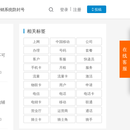
电销系统防封号
登录
注册
投稿
相关标签
上网
中国移动
公司
在
办理
号码
套餐
不可
线
客户
客服
快递员
客
手机卡
月租
服务
服
0
流量
流量卡
激活
物联卡
用户
申请
电信
电话
电话卡
的辅
电销卡
移动
联通
营业厅
运营商
通话
骑士卡
骑士角
骑手
0