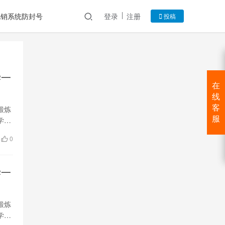
电销系统防封号
登录
注册
投稿
学一
在
线
客
锻炼
服
学生
0
学一
锻炼
学生