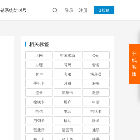
电销系统防封号
登录
注册
投稿
相关标签
在
上网
中国移动
公司
线
办理
号码
套餐
客
客户
客服
快递员
服
手机卡
月租
服务
流量
流量卡
激活
物联卡
用户
申请
电信
电话
电话卡
电销卡
移动
联通
营业厅
运营商
通话
骑士卡
骑士角
骑手