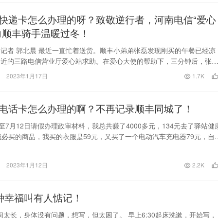
快递卡怎么办理的呀？致敬逆行者，河南电信“爱心
力顺丰骑手温暖过冬！
记者 郭北晨 最近一直忙着送货。顺丰小弟弟张磊发现刚买的午餐已经凉
最近的三路电信营业厅爱心站求助。在爱心大使的帮助下，三分钟后，张
。 这已经不是…
2023年1月17日
1.7K
电话卡怎么办理的啊？不再记录顺丰同城了！
至7月12日请假办理政审材料，我总共赚了4000多元，134元去了驿站健
城必买的商品，我买的衣服是59元，又买了一个电动汽车充电器79元，自
2023年1月12日
2.2K
种幸福叫有人惦记！
太长，身体没有问题，想写，但太困了。 早上6:30起床洗漱，开始写，