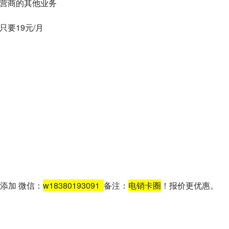
运营商的其他业务
只要19元/月
添加 微信：
w18380193091
备注：
电销卡圈
！报价更优惠。