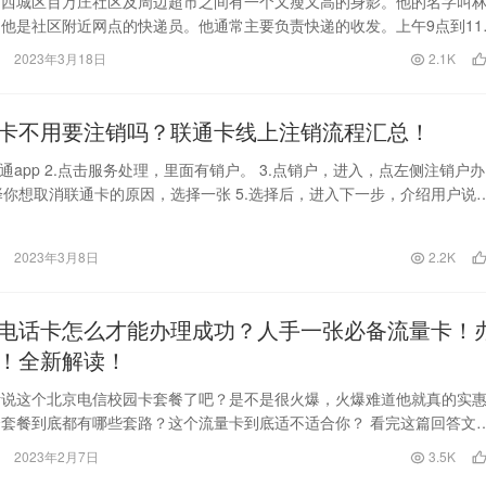
市西城区百万庄社区及周边超市之间有一个又瘦又高的身影。他的名字叫
他是社区附近网点的快递员。他通常主要负责快递的收发。上午9点到11
到6点是最忙的…
2023年3月18日
2.1K
卡不用要注销吗？联通卡线上注销流程汇总！
联通app 2.点击服务处理，里面有销户。 3.点销户，进入，点左侧注销户办
选择你想取消联通卡的原因，选择一张 5.选择后，进入下一步，介绍用户说
…
2023年3月8日
2.2K
电话卡怎么才能办理成功？人手一张必备流量卡！
！全新解读！
听说这个北京电信校园卡套餐了吧？是不是很火爆，火爆难道他就真的实
套餐到底都有哪些套路？这个流量卡到底适不适合你？ 看完这篇回答文
够茅塞顿开?！ …
2023年2月7日
3.5K