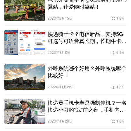
翼站，让爱随时靠站！
2023年3月15日
1.8K
快递骑士卡？电信新品，支持5G
可选号可语音真长期，长期牛卡全
网首测！
2023年3月8日
3.9K
外呼系统哪个好用？外呼系统哪个
比较好！
2022年11月22日
1.5K
快递员手机卡老是强制停机？一名
快递小哥的“战”前之夜，手机内的
2675个号码信息再默记一遍！
2023年1月29日
1.8K