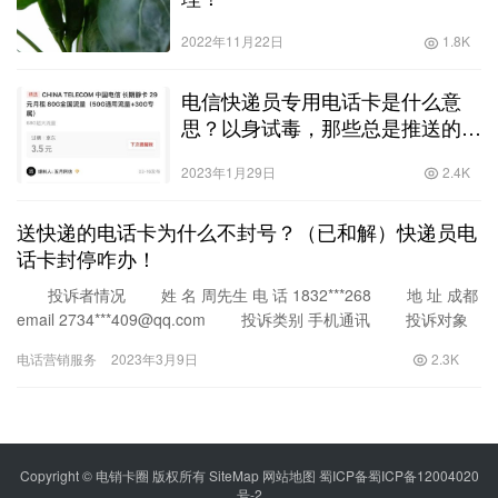
2022年11月22日
1.8K
电信快递员专用电话卡是什么意
思？以身试毒，那些总是推送的大
流量手机卡到底如何？！
2023年1月29日
2.4K
送快递的电话卡为什么不封号？（已和解）快递员电
话卡封停咋办！
投诉者情况 姓 名 周先生 电 话 1832***268 地 址 成都
email 2734***409@qq.com 投诉类别 手机通讯 投诉对象
投诉对…
电话营销服务
2023年3月9日
2.3K
Copyright © 电销卡圈 版权所有
SiteMap
网站地图
蜀ICP备蜀ICP备12004020
号-2