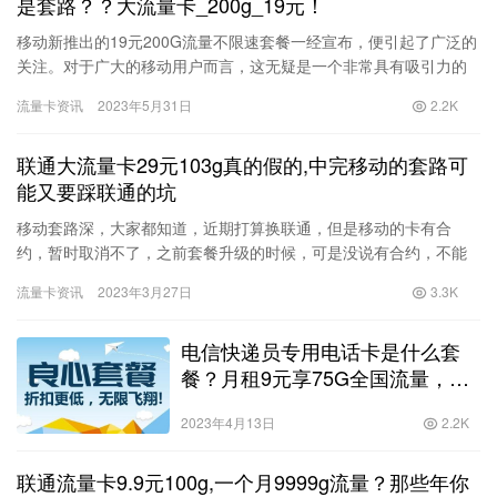
是套路？？大流量卡_200g_19元！
移动新推出的19元200G流量不限速套餐一经宣布，便引起了广泛的
关注。对于广大的移动用户而言，这无疑是一个非常具有吸引力的
选择！然而，对于这个套餐来说，网友们的反应却是褒贬不一。
流量卡资讯
2023年5月31日
2.2K
到…
联通大流量卡29元103g真的假的,中完移动的套路可
能又要踩联通的坑
移动套路深，大家都知道，近期打算换联通，但是移动的卡有合
约，暂时取消不了，之前套餐升级的时候，可是没说有合约，不能
升级。先不说移动的坑了，太多。昨天在抖音上刷视频，看到联通
流量卡资讯
2023年3月27日
3.3K
做活动，…
电信快递员专用电话卡是什么套
餐？月租9元享75G全国流量，不
限速、网友直呼电信这次很良心！
2023年4月13日
2.2K
联通流量卡9.9元100g,一个月9999g流量？那些年你