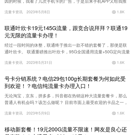
因的时候，我看了几次手机卡的广告，于是后来手机APP又给我推
荐了直播间，毕竟万物互联已走进生活，我便考虑买张流量卡。 点
流量卡资讯
2023年5月8日
1.8K
进…
联通叶欣卡19元145G流量，跟竞合说拜拜？联通19
元无限的流量卡办理！
经过一段时间的休整，联通终于推出一款不错的套餐了，那便是联
通叶欣卡。 联通重磅推出叶欣卡，95G全国通用流量+50G定向流量
+200分钟通话，月租仅需19米。 先来看一下叶欣卡的优…
流量卡资讯
2023年5月31日
1.6K
号卡分销系统？电信29包100g长期套餐为何如此受
到欢迎！？电信纯流量卡办理入口！
无论淘宝，京东，拼多多，抖音都在热销这种大流量套餐卡，那么
普通人有机会吗？该怎么做呢？ 目前市面上最受欢迎的卡品之一，
比如电信的29包100g卡品，因为是官方卡，所以流量不虚，不限…
流量卡资讯
2023年5月9日
1.6K
移动新套餐！19元200G流量不限速！网友是良心还