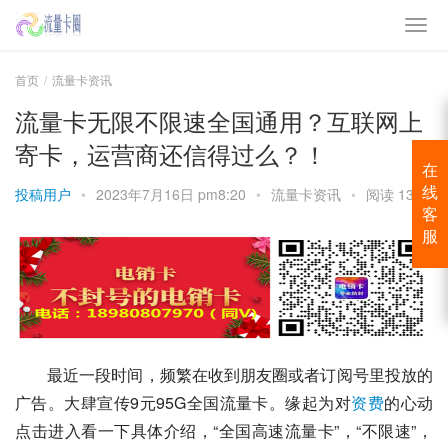
首页
流量卡资讯
流量卡无限不限速全国通用？互联网上
寄卡，运营商还信得过么？！
在
投稿用户
•
2023年7月16日 pm8:20
•
流量卡资讯
•
阅读 1384
线
客
服
最近一段时间，频繁在收到朋友圈或者订阅号里投放的
广告。大肆宣传9元95G全国流量卡。缘起为对
资费
的心动
点击进入看一下具体介绍，“全国高速流量卡”，“不限速”，