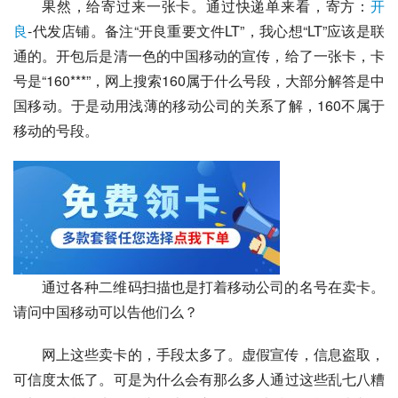
果然，给寄过来一张卡。通过快递单来看，寄方：
开
良
-代发店铺。备注“开良重要文件LT”，我心想“LT”应该是联
通的。开包后是清一色的
中国移动
的宣传，给了一张卡，卡
号是“160***”，网上搜索160属于什么号段，大部分解答是中
国移动。于是动用浅薄的
移动公司
的关系了解，160不属于
移动的号段。
通过各种二维码扫描也是打着移动公司的名号在卖卡。
请问中国移动可以告他们么？
网上这些卖卡的，手段太多了。虚假宣传，信息盗取，
可信度太低了。可是为什么会有那么多人通过这些乱七八糟