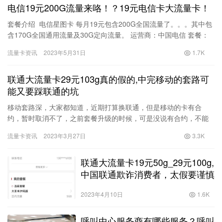
电信19元200G流量来咯！？19元电信卡大流量卡！
套餐介绍 电信星图卡 每月19元包含200G全国流量了。。。其中包
含170G全国通用流量及30G定向流量。 运营商：中国电信 套餐：
19元200G流量 优惠月租：限定 流量：长期…
流量卡资讯
2023年5月31日
1.7K
联通大流量卡29元103g真的假的,中完移动的套路可
能又要踩联通的坑
移动套路深，大家都知道，近期打算换联通，但是移动的卡有合
约，暂时取消不了，之前套餐升级的时候，可是没说有合约，不能
升级。先不说移动的坑了，太多。昨天在抖音上刷视频，看到联通
流量卡资讯
2023年3月27日
3.3K
做活动，…
联通大流量卡19元50g_29元100g,
中国联通欺诈消费者，太假要谨慎
2023年4月10日
1.6K
呼叫中心服务商有哪些服务？呼叫