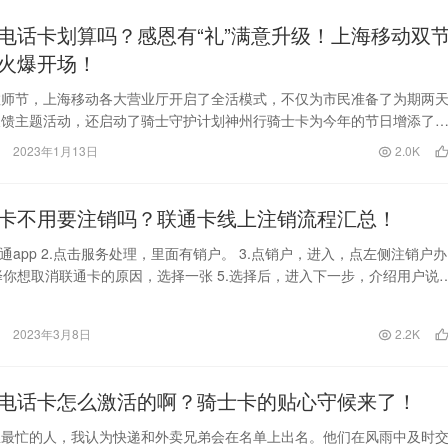
电话卡划算吗？感恩有“礼”满意升级！上海移动双
火爆开场！
教师节，上海移动各大营业厅开启了全活模式，不仅为市民准备了为期两
反馈主题活动，还启动了骑士守护计划神州行骑士卡为今年的节日增添了
喜迎双节 营业厅…
2023年1月13日
2.0K
卡不用要注销吗？联通卡线上注销流程汇总！
联通app 2.点击服务处理，里面有销户。 3.点销户，进入，点左侧注销户办
选择你想取消联通卡的原因，选择一张 5.选择后，进入下一步，介绍用户说
…
2023年3月8日
2.2K
电话卡怎么激活的啊？骑士卡的贴心守候来了！
里最忙的人，我认为快递和外卖兄弟会在名单上出名。他们在风雨中及时