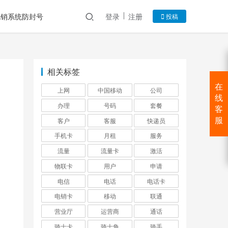
电销系统防封号
登录
注册
投稿
相关标签
在
上网
中国移动
公司
线
办理
号码
套餐
客
客户
客服
快递员
服
手机卡
月租
服务
流量
流量卡
激活
物联卡
用户
申请
电信
电话
电话卡
电销卡
移动
联通
营业厅
运营商
通话
骑士卡
骑士角
骑手