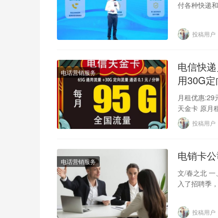
付各种快递
护者。那么
投稿用户
电信快递
电话营销服务
用30G
月租优惠:29
天金卡 原月
投稿用户
电销卡公
电话营销服务
文/春之北 
入了招聘季，
马加鞭的招
投稿用户