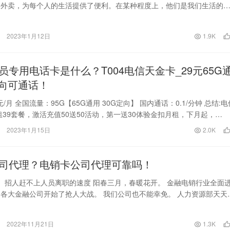
和外卖，为每个人的生活提供了便利。在某种程度上，他们是我们生活的
谁来为快递兄弟和外…
2023年1月12日
1.9K
员专用电话卡是什么？T004电信天金卡_29元65G
定向可通话！
元/月 全国流量：95G【65G通用 30G定向】 国内通话：0.1/分钟 总结:电
租39套餐，激活充值50送50活动，第一送30体验金扣月租，下月起，…
2023年1月15日
2.0K
司代理？电销卡公司代理可靠吗！
一、招人赶不上人员离职的速度 阳春三月，春暖花开。 金融电销行业全面
各大金融公司开始了抢人大战。 我们公司也不能幸免。 人力资源部天天
人，但入…
2022年11月21日
1.3K