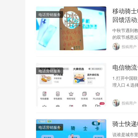
移动骑士
电话营销服务
回馈活动
中秋节遇到
的双节感恩
暖的气氛。 
投稿用户
电信物流
电话营销服务
1.打开中国
理入口 4.
明，完全了
投稿用户
骑士快递
电话营销服务
说谁是城市