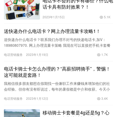
电话卡不会封的卡有哪些？什么电
话卡具有防封效果？！
2023年1月15日
5.1K
送快递办什么电话卡？网上办理流量卡攻略1！
送快递办什么电话卡？联系我们办理不封号的快递电话卡,加V：
18980807970. 网上办理流量卡策略 我现在可以直接把手机卡套餐
改成网上优惠套餐吗？ 不，你只能申请新的手机卡。这…
电话营销服务
2023年1月19日
1.7K
电话卡骑士卡怎么办理的？“高薪招聘骑手”，警惕！
这可能就是套路！
我相信很多朋友都想在假期找一份兼职工作来赚钱来增加他们的社
会经验。但你有没有听说过，每年的暑假都是中介和收获。今天小
边会告诉你其中一个常规，是关于骑手的。以下是小边的真实经
电话营销服务
2023年1月12日
3.4K
历。 你…
移动骑士卡套餐是4g还是5g？心