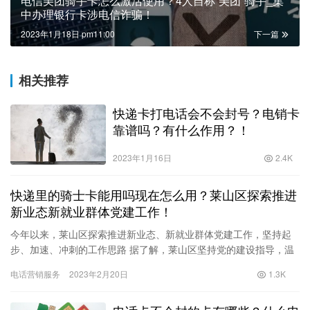
电信美团骑手卡怎么激活使用？4人自称“美团”骑手_集
中办理银行卡涉电信诈骗！
2023年1月18日 pm11:00
下一篇
相关推荐
快递卡打电话会不会封号？电销卡
靠谱吗？有什么作用？！
2023年1月16日
2.4K
快递里的骑士卡能用吗现在怎么用？莱山区探索推进
新业态新就业群体党建工作！
今年以来，莱山区探索推进新业态、新就业群体党建工作，坚持起
步、加速、冲刺的工作思路 据了解，莱山区坚持党的建设指导，温
暖新同行，发挥良好的服务保障组合拳头。在全市首个红暖心食堂
电话营销服务
2023年2月20日
1.3K
方便…