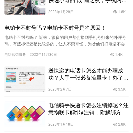
2675个号码信息再默记一遍！
2023年1月29日
1.8K
电销卡不封号吗？电销卡不封号是啥原因！
电销卡不封号吗？ 近来，很多的用户都会接到手机号打来的外呼号
码，有些标记还是比较多的，让人不禁奇怪，为啥他们打电话不会
封号？自己平常打电话几十个给朋友聊天都会封号呢？其实，他们
电话营销服务
2022年11月30日
1.4K
用的…
送快递的电话卡怎么才能办理成
功？人手一张必备流量卡！办了他
不亏！全新解读！
2023年2月7日
3.5K
电信骑手快递卡怎么注销掉呢？注
意物联卡解绑≠注销，附解绑方式
与注销方式！
2023年1月18日
2.8K