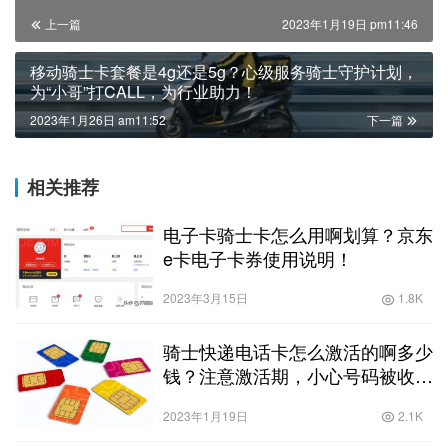
上一篇
2023年1月19日 pm11:46
移动骑士卡套餐是4g还是5g？心级服务骑士守护计划，
为“小哥”打CALL，为行业助力！
2023年1月26日 am11:52
下一篇
相关推荐
电子卡骑士卡怎么用啊划算？京东
e卡电子卡券使用说明！
2023年3月15日
1.8K
骑士快递电话卡怎么激活的啊多少
钱？注意激活期，小心号码被收
回！关于流量卡激活的几个问题！
2023年1月19日
2.1K