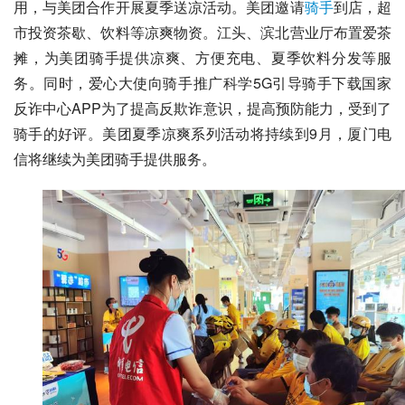
用，与美团合作开展夏季送凉活动。美团邀请
骑手
到店，超
市投资茶歇、饮料等凉爽物资。江头、滨北营业厅布置爱茶
摊，为美团骑手提供凉爽、方便充电、夏季饮料分发等服
务。同时，爱心大使向骑手推广科学
5G
引导骑手下载国家
反诈中心APP为了提高反欺诈意识，提高预防能力，受到了
骑手的好评。美团夏季凉爽系列活动将持续到9月，厦门电
信将继续为美团骑手提供服务。