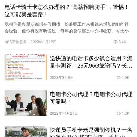
电话卡骑士卡怎么办理的？“高薪招聘骑手”，警惕！
这可能就是套路！
我相信很多朋友都想在假期找一份兼职工作来赚钱来增加他们的社
会经验。但你有没有听说过，每年的暑假都是中介和收获。今天小
边会告诉你其中一个常规，是关于骑手的。以下是小边的真实经
电话营销服务
2023年1月12日
3.4K
历。 你…
送快递的电话卡多少钱合适用？流
量卡测评—29元95G靠谱吗？长期
套餐可通话！已更新为29元
2023年3月8日
1.9K
100G！
电销卡公司代理？电销卡公司代理
可靠吗！
2022年11月21日
1.3K
快递员手机卡老是强制停机？一名
快递小哥的“战”前之夜，手机内的