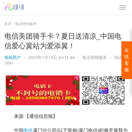
首页
电话营销服务
电信美团骑手卡？夏日送清凉_中国电
信爱心翼站为爱添翼！
在
投稿用户
•
2023年1月19日 pm11:46
•
电话营销服务
•
阅读
线
1691
客
服
来源:【通信信息报】
中国
电信
厦门分公司(以下简称)
厦门电信
)积极开展我为