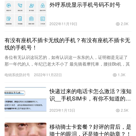
外呼系统显示手机号码不封号
2022年11月19日
2.0K
有没有座机不插卡无线的手机？有没有座机不插卡无
线的手机号！
各位有无认识这玩艺的，如有认识这一东东的人，证明都是见证了
那一年代的人，年纪已老大不小了 最先骑着摩托車，腰挂Bb机，其
牛逼程度可不亚于现在开着奔驰，宝马等百万座驾的大老板哟。 “…
电销系统防封号
2022年11月22日
1.3K
快递过来的电话卡怎么激活？涨知
识__手机SIM卡，有你不知道的小
知识！！
2023年1月13日
2.5K
移动骑士卡套餐？好评的背后，是
骑士的眼泪，还是骑士的勋章？！