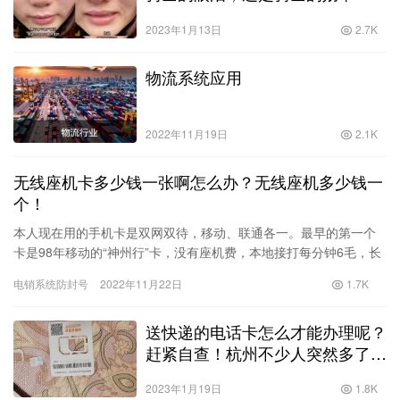
2023年1月13日
2.7K
物流系统应用
2022年11月19日
2.1K
无线座机卡多少钱一张啊怎么办？无线座机多少钱一
个！
本人现在用的手机卡是双网双待，移动、联通各一。最早的第一个
卡是98年移动的“神州行”卡，没有座机费，本地接打每分钟6毛，长
途+漫游费最贵2.8元，在当时来说，本地话费不贵，长途话费…
电销系统防封号
2022年11月22日
1.7K
送快递的电话卡怎么才能办理呢？
赶紧自查！杭州不少人突然多了新
手机号，后果很严重！嫌疑人竟是
2023年1月19日
1.8K
他……！