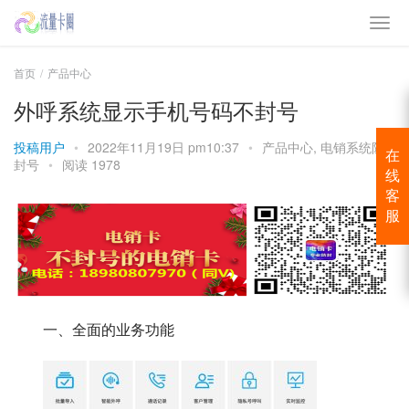
首页
产品中心
外呼系统显示手机号码不封号
投稿用户
•
2022年11月19日 pm10:37
•
产品中心
,
电销系统防
在
封号
•
阅读 1978
线
客
服
一、全面的业务功能