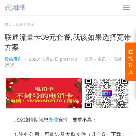
首页
流量卡资讯
联通流量卡39元套餐,我该如果选择宽带
方案
在
投稿用户
•
2023年3月27日 pm11:43
•
流量卡资讯
•
阅读
线
2535
客
服
北京疫情期间想
办理
宽带，要求不高：
1.纯办公用，可能涉及大型文件（几个G）下载，上