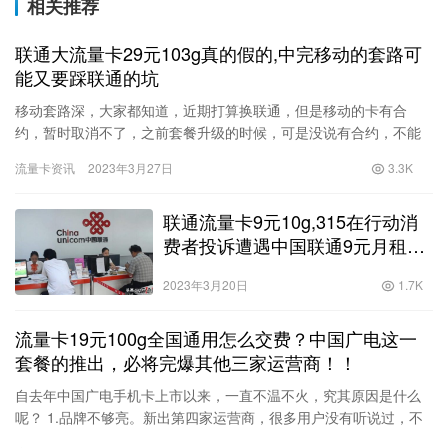
相关推荐
联通大流量卡29元103g真的假的,中完移动的套路可
能又要踩联通的坑
移动套路深，大家都知道，近期打算换联通，但是移动的卡有合
约，暂时取消不了，之前套餐升级的时候，可是没说有合约，不能
升级。先不说移动的坑了，太多。昨天在抖音上刷视频，看到联通
流量卡资讯
2023年3月27日
3.3K
做活动，…
联通流量卡9元10g,315在行动消
费者投诉遭遇中国联通9元月租电
话卡套路
2023年3月20日
1.7K
流量卡19元100g全国通用怎么交费？中国广电这一
套餐的推出，必将完爆其他三家运营商！！
自去年中国广电手机卡上市以来，一直不温不火，究其原因是什么
呢？ 1.品牌不够亮。新出第四家运营商，很多用户没有听说过，不
太认同。甚至有人不知道中国广电是干啥的。提起他的有线电视业