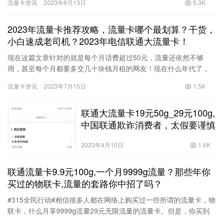
流量卡资讯
2023年6月13日
5.3K
务…
2023年流量卡推荐攻略，流量卡哪个最划算？干货，
小白速成老司机？2023年电信联通大流量卡！
现在这篇文章针对的就是每个月话费超过50元，流量还依然不够
用，甚至每个月都要多交几十块钱月租的网友！现在什么年代了，
怎么可能有人手机还只有张卡？如果只有一张手机卡的人，除非他
流量卡资讯
2023年7月15日
1.5K
套餐真…
联通大流量卡19元50g_29元100g,
中国联通欺诈消费者，太假要谨慎
2023年4月10日
1.6K
联通流量卡9.9元100g,一个月9999g流量？那些年你
买过的物联卡,流量的套路你中招了吗？
#315全民行动#相信很多人都在网络上购买过一些所谓的流量卡，物
联卡，什么月享9999g流量29元无限流量的流量卡。但是，你买到
的，真是这样的吗？今天小编就给大家分享一些我自己的一…